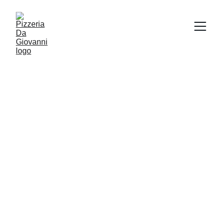
Pizzería
     Da Giovanni
En Pizzería Da Giovanni encontrarás el sabor de 
Italia con los mejores ingredientes. Pizzería familiar 
con el respaldo de la experiencia de más de 20 